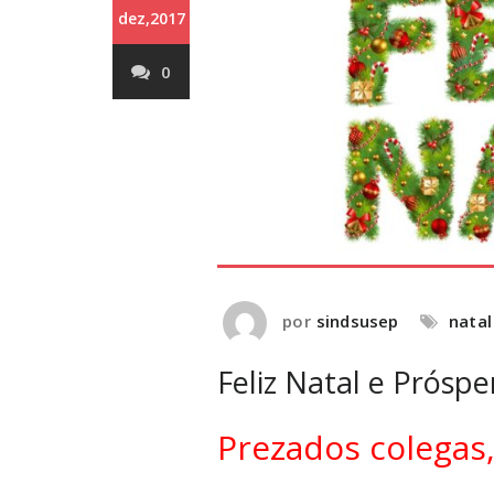
dez,2017
0
por
sindsusep
natal
Feliz Natal e Prósp
Prezados colegas