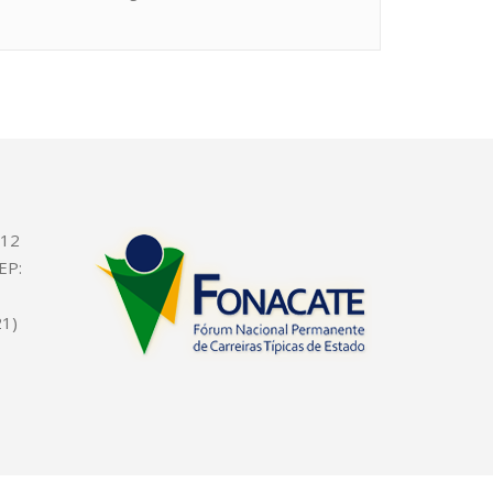
612
EP:
21)